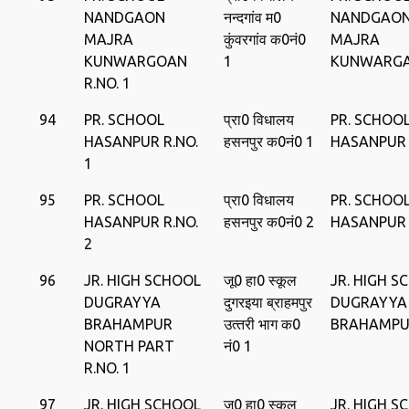
NANDGAON
नन्‍दगांव म0
NANDGAO
MAJRA
कुंवरगांव क0नं0
MAJRA
KUNWARGOAN
1
KUNWARG
R.NO. 1
94
PR. SCHOOL
प्रा0 विधालय
PR. SCHOO
HASANPUR R.NO.
हसनपुर क0नं0 1
HASANPUR
1
95
PR. SCHOOL
प्रा0 विधालय
PR. SCHOO
HASANPUR R.NO.
हसनपुर क0नं0 2
HASANPUR
2
96
JR. HIGH SCHOOL
जू0 हा0 स्‍कूल
JR. HIGH S
DUGRAYYA
दुगरइया ब्राहमपुर
DUGRAYYA
BRAHAMPUR
उत्‍तरी भाग क0
BRAHAMP
NORTH PART
नं0 1
R.NO. 1
97
JR. HIGH SCHOOL
जू0 हा0 स्‍कूल
JR. HIGH S