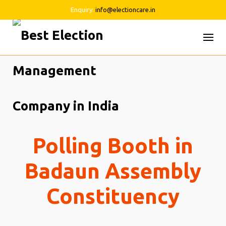
Enquiry:
info@electioncare.in
Skip
to
content
Polling Booth in
Badaun Assembly
Constituency