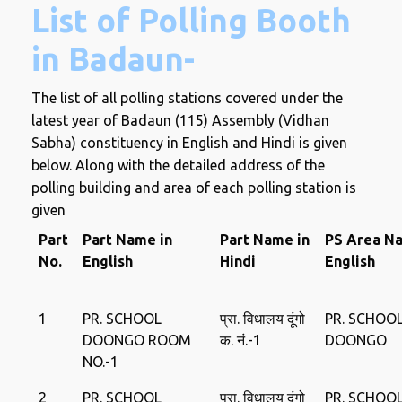
List of Polling Booth
in Badaun-
The list of all polling stations covered under the
latest year of Badaun (115) Assembly (Vidhan
Sabha) constituency in English and Hindi is given
below. Along with the detailed address of the
polling building and area of ​​each polling station is
given
Part
Part Name in
Part Name in
PS Area Na
No.
English
Hindi
English
1
PR. SCHOOL
प्रा. विधालय दूंगो
PR. SCHOO
DOONGO ROOM
क. नं.-1
DOONGO
NO.-1
2
PR. SCHOOL
प्रा. विधालय दूंगो
PR. SCHOO