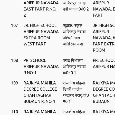
ARIFPUR NAWADA
आरिफपुर नवादा
ARIFPUR
EAST PART R.NO.
पूर्वी भाग क0नं0 2
NAWADA, 
2
PART
107
JR. HIGH SCHOOL
जू0हा0 स्‍कूल
JR. HIGH S
ARIFPUR NAWADA
आरिफपुर नवादा
ARIFPUR
EXTRA ROOM
पश्चिमी भाग
NAWADA, 
WEST PART
अतिरिक्‍त कक्ष
PART EXTR
ROOM
108
PR. SCHOOL
प्रा0 विधालय
PR. SCHOO
ARIFPUR NAWADA
आरिफपुर नवादा
ARIFPUR 
R.NO. 1
क0नं0 1
109
RAJKIYA MAHILA
राजकीय महिला
RAJKIYA M
DEGREE COLLEGE
डिग्री कालेज
DEGREE CO
GHANTAGHAR
घन्‍टाघर बदायूं कं0
GHANTAG
BUDAUN R. NO. 1
नं0 1
BUDAUN
110
RAJKIYA MAHILA
राजकीय महिला
RAJKIYA M