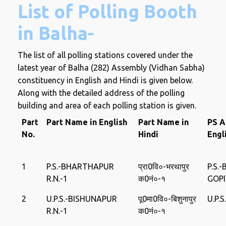
List of Polling Booth
in Balha-
The list of all polling stations covered under the
latest year of Balha (282) Assembly (Vidhan Sabha)
constituency in English and Hindi is given below.
Along with the detailed address of the polling
building and area of ​​each polling station is given.
Part
Part Name in English
Part Name in
PS A
No.
Hindi
Engl
1
P.S.-BHARTHAPUR
प्रा0वि०-भरथापुर
P.S.
R.N.-1
क0नं०-१
GOP
2
U.P.S.-BISHUNAPUR
पू0मा0वि०-बिशुनापुर
U.P.
R.N.-1
क0नं०-१