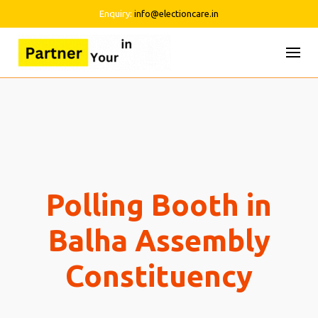
Enquiry:
info@electioncare.in
Skip
to
content
Polling Booth in
Balha Assembly
Constituency