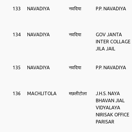
133
NAVADIYA
नवदिया
P.P. NAVADIYA
134
NAVADIYA
नवदिया
GOV JANTA
INTER COLLAGE
JILA JAIL
135
NAVADIYA
नवदिया
P.P. NAVADIYA
136
MACHLITOLA
मछलीटोला
J.H.S. NAYA
BHAVAN JIAL
VIDYALAYA
NIRISAK OFFICE
PARISAR