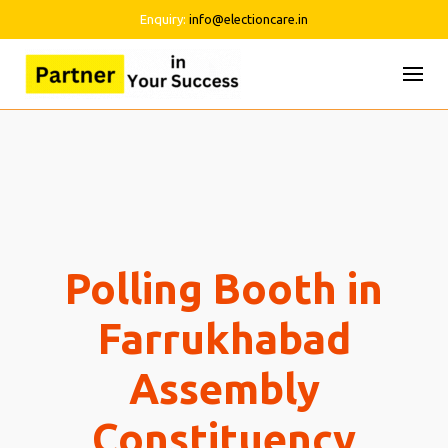
Enquiry:
info@electioncare.in
Skip
to
content
Polling Booth in
Farrukhabad
Assembly
Constituency