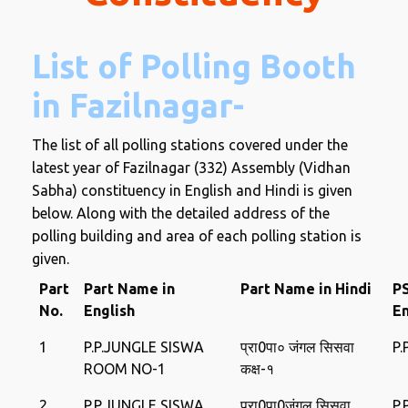
List of Polling Booth
in Fazilnagar-
The list of all polling stations covered under the
latest year of Fazilnagar (332) Assembly (Vidhan
Sabha) constituency in English and Hindi is given
below. Along with the detailed address of the
polling building and area of ​​each polling station is
given.
Part
Part Name in
Part Name in Hindi
P
No.
English
En
1
P.P.JUNGLE SISWA
प्रा0पा० जंगल सिसवा
P.
ROOM NO-1
कक्ष-१
2
P.P.JUNGLE SISWA
प्रा0पा0जंगल सिसवा
P.