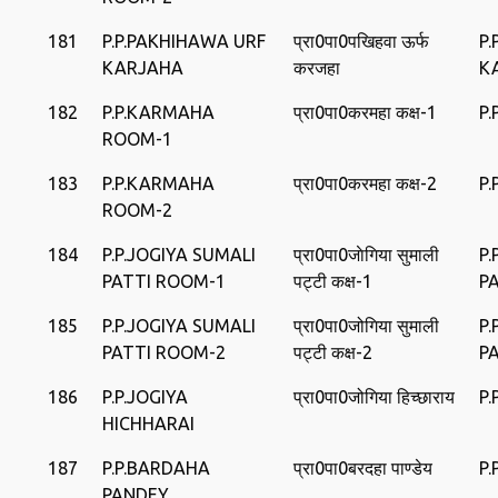
181
P.P.PAKHIHAWA URF
प्रा0पा0पखिहवा ऊर्फ
P
KARJAHA
करजहा
K
182
P.P.KARMAHA
प्रा0पा0करमहा कक्ष-1
P
ROOM-1
183
P.P.KARMAHA
प्रा0पा0करमहा कक्ष-2
P
ROOM-2
184
P.P.JOGIYA SUMALI
प्रा0पा0जाेगिया सुमाली
P.
PATTI ROOM-1
पट्टी कक्ष-1
P
185
P.P.JOGIYA SUMALI
प्रा0पा0जोगिया सुमाली
P.
PATTI ROOM-2
पट्टी कक्ष-2
P
186
P.P.JOGIYA
प्रा0पा0जोगिया हिच्‍छाराय
P.
HICHHARAI
187
P.P.BARDAHA
प्रा0पा0बरदहा पाण्‍डेय
P
PANDEY