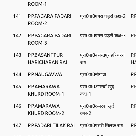
ROOM-1
141
P.P.PAGARA PADARI
प्रा0पा0पगरा पड़री कक्ष-2
P.
ROOM-2
142
P.P.PAGARA PADARI
प्रा0पा0पगरा पड़री कक्ष-3
P.
ROOM-3
143
P.P.BASANTPUR
प्रा0पा0बसन्‍तपुर हरिचरन
P
HARICHARAN RAI
राय
H
144
P.P.NAUGAVWA
प्रा0पा0नौगावा
P
145
P.P.AMARAWA
प्रा0पा0अमरवॉ खुर्द
P
KHURD ROOM-1
कक्ष-1
146
P.P.AMARAWA
प्रा0पा0अमरवा खुर्द
P
KHURD ROOM-2
कक्ष-2
147
P.P.PADARI TILAK RAI
प्रा0पा0पड़री तिलक राय
P.