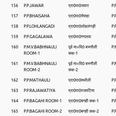
156
P.P.JAWAR
प्रा0पा0जवार
P.
157
P.P.BHAISAHA
प्रा0पा0भैसहा
P.
158
P.P.LOHLANGADI
प्रा0पा0लोहलंगड़ी
P.
159
P.P.GAGALAWA
प्रा0पा0गगलवा
P
160
P.M.V.BABHNAULI
पूर्व मा०वि0 बभनौली
P.
ROOM-1
कक्ष-1
161
P.M.V.BABHNAULI
पूर्व मा०वि0 बभनौली
P.
ROOM-2
कक्ष-2
162
P.P.MATHAULI
प्रा0पा0मथौली
P.
163
P.P.RAJAWATIYA
प्रा0पा0रजवटिया
P.
164
P.P.BAGAHI ROOM-1
प्रा0पा0बगही कक्ष-1
P.
165
P.P.BAGAHI ROOM-2
प्रा0पा0बगही कक्ष-2
P.