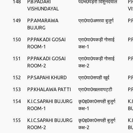
148
P.B.PADARI
पं0भ0पड़री विशुनदयाल
P.
VISHUNDAYAL
V
149
P.P.AMARAWA
प्रा0पा0अमरवा बुजुर्ग
P
BUJURG
150
P.P.PAKADI GOSAI
प्रा0पा0पकड़ी गोसाई
P.
ROOM-1
कक्ष-1
151
P.P.PAKADI GOSAI
प्रा0पा0पकड़ी गोसाई
P.
ROOM-2
कक्ष-2
152
P.P.SAPAHI KHURD
प्रा0पा0सपही खुर्द
P.
153
P.P.KHALAWA PATTI
प्रा0पा0खलवापट्टी
P
154
K.I.C.SAPAHI BUJURG
कृ0इ0का0सपही बुजुर्ग
K.
ROOM-1
कक्ष-1
B
155
K.I.C.SAPAHI BUJURG
कृ0इ0का0सपही बुजुर्ग
K.
ROOM-2
कक्ष-2
B