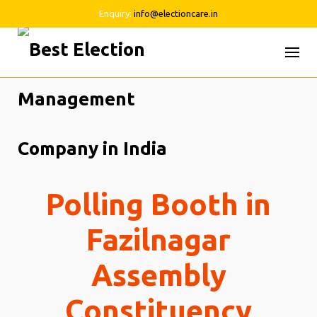
Enquiry:
info@electioncare.in
Skip
to
content
Polling Booth in
Fazilnagar
Assembly
Constituency