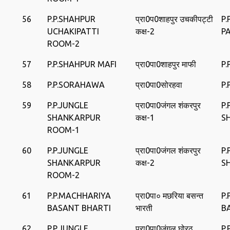
56
P.P.SHAHPUR
प्रा0प0शाहपुर उचकीपट्टी
P
UCHAKIPATTI
कक्ष-2
P
ROOM-2
57
P.P.SHAHPUR MAFI
प्रा0पा0शाहपुर माफी
P.
58
P.P.SORAHAWA
प्रा0पा0सोरहवा
P
59
P.P.JUNGLE
प्रा0पा0जंगल शंकरपुर
P.
SHANKARPUR
कक्ष-1
S
ROOM-1
60
P.P.JUNGLE
प्रा0पा0जंगल शंकरपुर
P.
SHANKARPUR
कक्ष-2
S
ROOM-2
61
P.P.MACHHARIYA
प्रा0पा० मछरिया बसन्‍त
P
BASANT BHARTI
भारती
B
62
P.P.JUNGLE
प्रा0पा0जंगल घोरठ
P