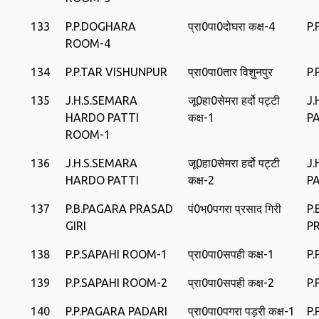
133
P.P.DOGHARA
प्रा0पा0दोघरा कक्ष-4
P
ROOM-4
134
P.P.TAR VISHUNPUR
प्रा0पा0तार विशुनपुर
P.
135
J.H.S.SEMARA
जू0हा0सेमरा हर्दो पट्टी
J
HARDO PATTI
कक्ष-1
P
ROOM-1
136
J.H.S.SEMARA
जू0हा0सेमरा हर्दो पट्टी
J
HARDO PATTI
कक्ष-2
P
137
P.B.PAGARA PRASAD
पं0भ0पगरा प्रसाद गिरी
P
GIRI
P
138
P.P.SAPAHI ROOM-1
प्रा0पा0सपही कक्ष-1
P.
139
P.P.SAPAHI ROOM-2
प्रा0पा0सपही कक्ष-2
P.
140
P.P.PAGARA PADARI
प्रा0पा0पगरा पड़री कक्ष-1
P.