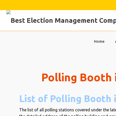
Skip
to
content
Home
Polling Booth
List of Polling Booth
The list of all polling stations covered under the 