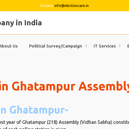
Enquiry:
info@electioncare.in
About Us
Political Survey/Campaign
IT Services
 in Ghatampur Assembl
 in Ghatampur-
latest year of Ghatampur (218) Assembly (Vidhan Sabha) constitu