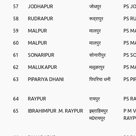
57
JODHAPUR
जोधपुर
PS J
58
RUDRAPUR
रूद्रापुर
PS R
59
MALPUR
मालपुर
PS M
60
MALPUR
मालपुर
PS M
61
SONARIPUR
सोनारीपुर
PS S
62
MALUKAPUR
मलूकापुर
PS M
63
PIPARIYA DHANI
पिपरिया धनी
PS P
64
RAYPUR
रायपुर
PS R
65
IBRAHIMPUR .M. RAYPUR
इब्राहिमपुर
P M 
म0रायपुर
RAYP