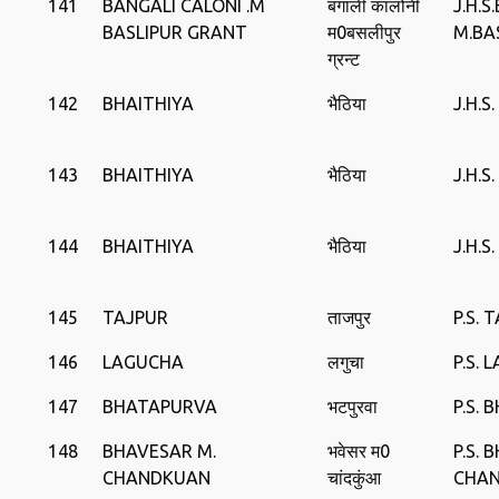
141
BANGALI CALONI .M
बंगाली कालोनी
J.H.
BASLIPUR GRANT
म0बसलीपुर
M.BA
ग्रन्ट
142
BHAITHIYA
भैठिया
J.H.S
143
BHAITHIYA
भैठिया
J.H.S
144
BHAITHIYA
भैठिया
J.H.S
145
TAJPUR
ताजपुर
P.S. 
146
LAGUCHA
लगुचा
P.S.
147
BHATAPURVA
भटपुरवा
P.S.
148
BHAVESAR M.
भवेसर म0
P.S. 
CHANDKUAN
चांदकुंआ
CHA