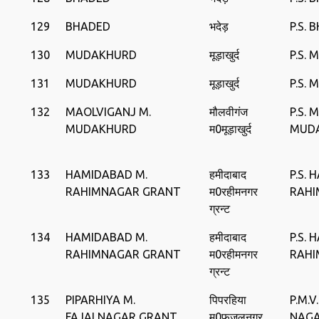
129
BHADED
भदेड़
P.S. 
130
MUDAKHURD
मूड़ाखुर्द
P.S.
131
MUDAKHURD
मूड़ाखुर्द
P.S.
132
MAOLVIGANJ M.
मौलवीगंज
P.S. 
MUDAKHURD
म0मूड़ाखुर्द
MUD
133
HAMIDABAD M.
हमीदाबाद
P.S.
RAHIMNAGAR GRANT
म0रहीमनगर
RAHI
ग्रन्ट
134
HAMIDABAD M.
हमीदाबाद
P.S.
RAHIMNAGAR GRANT
म0रहीमनगर
RAHI
ग्रन्ट
135
PIPARHIYA M.
पिपरहिया
P.M.V
FAJALNAGAR GRANT
म0फजलनगर
NAGA