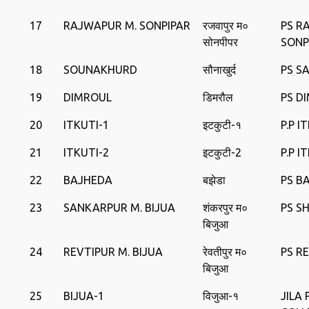
17
RAJWAPUR M. SONPIPAR
रजवापुर म०
PS R
सोनपीपर
SONP
18
SOUNAKHURD
सौनाखुर्द
PS S
19
DIMROUL
डिमरौल
PS D
20
ITKUTI-1
इटकुटी-१
P.P I
21
ITKUTI-2
इटकुटी-2
P.P I
22
BAJHEDA
बझेडा
PS B
23
SANKARPUR M. BIJUA
शंकरपुर म०
PS S
बिजुआ
24
REVTIPUR M. BIJUA
रेवतीपुर म०
PS R
बिजुआ
25
BIJUA-1
विजुआ-१
JILA