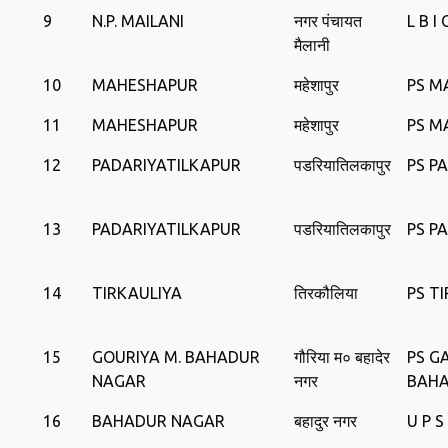
9
N.P. MAILANI
नगर पंचायत
L B I
मैलानी
10
MAHESHAPUR
महेशापुर
PS M
11
MAHESHAPUR
महेशापुर
PS M
12
PADARIYATILKAPUR
पडरियातिलकापुर
PS P
13
PADARIYATILKAPUR
पडरियातिलकापुर
PS P
14
TIRKAULIYA
तिरकौलिया
PS T
15
GOURIYA M. BAHADUR
गौरिया म० बहादेर
PS G
NAGAR
नगर
BAH
16
BAHADUR NAGAR
बहादुर नगर
U P 