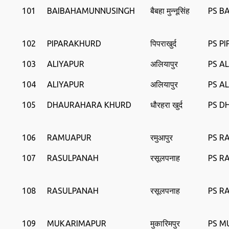
101
BAIBAHAMUNNUSINGH
बैबहा मुन्नूसिंह
PS B
102
PIPARAKHURD
पिपराखुर्द
PS P
103
ALIYAPUR
अलियापुर
PS A
104
ALIYAPUR
अलियापुर
PS A
105
DHAURAHARA KHURD
धौरहरा खुर्द
PS D
106
RAMUAPUR
रमुआपुर
PS R
107
RASULPANAH
रसूलपनाह
PS R
108
RASULPANAH
रसूलपनाह
PS R
109
MUKARIMAPUR
मुकारिमपुर
PS M