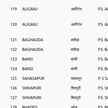
119
ALIGANJ
अलींगंज
P.S.
120
ALIGANJ
अलींगंज
P.S.
121
BAGHAUDA
बघौड़ा
P.S.
122
BAGHAUDA
बघौड़ा
P.S.
123
BANSI
बांसी
P.S. B
124
BANSI
बांसी
P.S. B
125
SAHASAPUR
सहसपुर
P. S
126
SHIVAPURI
शिवपुरी
P.S. 
127
SHIVAPURI
शिवपुरी
P.S. 
128
BHADED
भदेड़
P.S. 