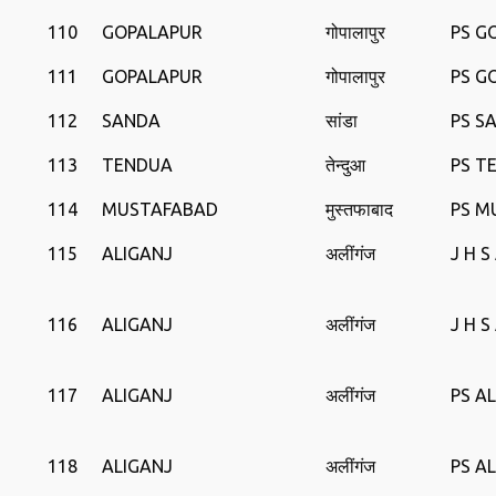
110
GOPALAPUR
गोपालापुर
PS G
111
GOPALAPUR
गोपालापुर
PS G
112
SANDA
सांडा
PS S
113
TENDUA
तेन्दुआ
PS T
114
MUSTAFABAD
मुस्तफाबाद
PS M
115
ALIGANJ
अलींगंज
J H S
116
ALIGANJ
अलींगंज
J H S
117
ALIGANJ
अलींगंज
PS A
118
ALIGANJ
अलींगंज
PS A