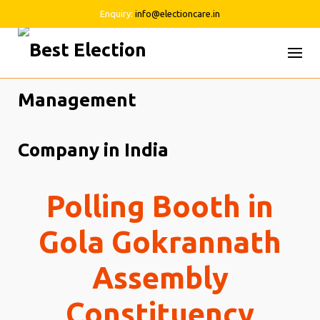
Enquiry:
info@electioncare.in
Skip
to
content
Polling Booth in
Gola Gokrannath
Assembly
Constituency