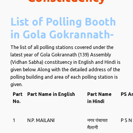
List of Polling Booth
in Gola Gokrannath-
The list of all polling stations covered under the
latest year of Gola Gokrannath (139) Assembly
(Vidhan Sabha) constituency in English and Hindi is
given below. Along with the detailed address of the
polling building and area of ​​each polling station is
given.
Part
Part Name in English
Part Name
PS A
No.
in Hindi
1
N.P. MAILANI
नगर पंचायत
P S N
मैलानी