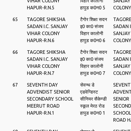
VIHAR COLONY
विहार कालोनी
SANJAY
HAPUR-R.N.5
हापुड क0न0 5
COLONY
65
TAGORE SHIKSHA
टैगोर शिक्षा सदन
TAGORE
SADAN I.C. SANJAY
इ0 का0 संजय
SADAN I
VIHAR COLONY
विहार कालोनी
SANJAY
HAPUR-R.N.6
हापुड क0न0 6
COLONY
66
TAGORE SHIKSHA
टैगोर शिक्षा सदन
TAGORE
SADAN I.C. SANJAY
इ0 का0 संजय
SADAN I
VIHAR COLONY
विहार कालोनी
SANJAY
HAPUR-R.N.7
हापुड क0न0 7
COLONY
67
SEVENTH DAY
सेवन्‍थ डे
SEVENT
ADVENDIST SENIOR
एडवेन्डिस्‍ट
ADVENT
SECONDARY SCHOOL
सीनियर सैकेण्‍डी
SENIOR
MEERUT ROAD
स्‍कूल मेरठ रोड
SECON
HAPUR-R.N.1
हापुड क0न0 1
SCHOOL
ROAD H