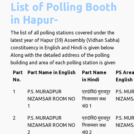
List of Polling Booth
in Hapur-
The list of all polling stations covered under the
latest year of Hapur (59) Assembly (Vidhan Sabha)
constituency in English and Hindi is given below.
Along with the detailed address of the polling
building and area of ​​each polling station is given
Part
Part Name in English
Part Name
PS Area
No.
in Hindi
English
1
P.S. MURADPUR
प्रा0वि0 मुरादपुर
P.S. M
NIZAMSAR ROOM NO
निजामसर कक्ष
NIZAMS
1
सं0 1
2
P.S. MURADPUR
प्रा0वि0 मुरादपुर
P.S. M
NIZAMSAR ROOM NO
निजामसर कक्ष
NIZAMS
2
सं0 2