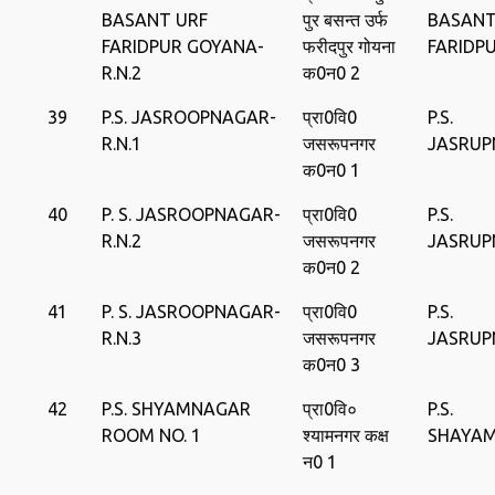
BASANT URF
पुर बसन्‍त उर्फ
BASANT
FARIDPUR GOYANA-
फरीदपुर गोयना
FARIDP
R.N.2
क0न0 2
39
P.S. JASROOPNAGAR-
प्रा0वि0
P.S.
R.N.1
जसरूपनगर
JASRU
क0न0 1
40
P. S. JASROOPNAGAR-
प्रा0वि0
P.S.
R.N.2
जसरूपनगर
JASRU
क0न0 2
41
P. S. JASROOPNAGAR-
प्रा0वि0
P.S.
R.N.3
जसरूपनगर
JASRU
क0न0 3
42
P.S. SHYAMNAGAR
प्रा0वि०
P.S.
ROOM NO. 1
श्‍यामनगर कक्ष
SHAYA
न0 1