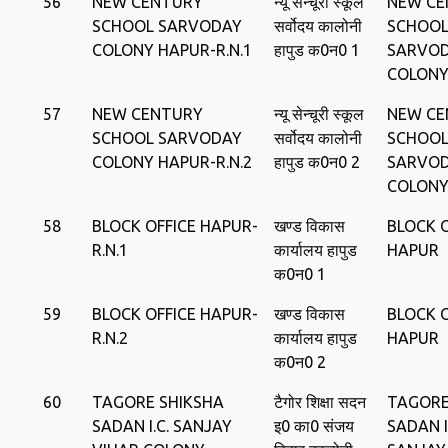
56
NEW CENTURY
न्‍यू सेन्‍चूरी स्‍कूल
NEW CE
SCHOOL SARVODAY
सर्वोदय कालोनी
SCHOO
COLONY HAPUR-R.N.1
हापुड क0न0 1
SARVO
COLONY
57
NEW CENTURY
न्‍यू सेन्‍चूरी स्‍कूल
NEW CE
SCHOOL SARVODAY
सर्वोदय कालोनी
SCHOO
COLONY HAPUR-R.N.2
हापुड क0न0 2
SARVO
COLONY
58
BLOCK OFFICE HAPUR-
खण्‍ड विकास
BLOCK O
R.N.1
कार्यालय हापुड
HAPUR
क0न0 1
59
BLOCK OFFICE HAPUR-
खण्‍ड विकास
BLOCK O
R.N.2
कार्यालय हापुड
HAPUR
क0न0 2
60
TAGORE SHIKSHA
टैगोर शिक्षा सदन
TAGORE
SADAN I.C. SANJAY
इ0 का0 संजय
SADAN I