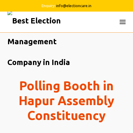
Enquiry:
info@electioncare.in
Skip
to
content
Polling Booth in
Hapur Assembly
Constituency