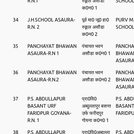
R.N.1
स्‍कूल असौडा
SCHOOL
क0न0 1
34
J.H.SCHOOL ASAURA-
पूर्व मा0 जू0 हा0
PURV M. 
R.N. 2
स्‍कूल असौडा
SCHOOL
क0न0 2
35
PANCHAYAT BHAWAN
पंचायत भवन
PANCHA
ASAURA-R.N 1
असौडा क0न0 1
BHAWA
ASAUR
36
PANCHAYAT BHAWAN
पंचायत भवन
PANCHA
ASAURA-R.N.2
असौडा क0न0 2
BHAWA
ASAUR
37
P.S. ABDULLAPUR
प्रा0वि0
P.S. AB
BASANT URF
अब्‍दुल्‍लापुर बसन्‍त
BASANT
FARIDPUR GOYANA-
उर्फ फरीदपुर
FARIDP
R.N. 1
गोयना क0न0 1
38
P.S. ABDULLAPUR
प्रा0वि0अब्‍दुल्‍ला
P.S. AB