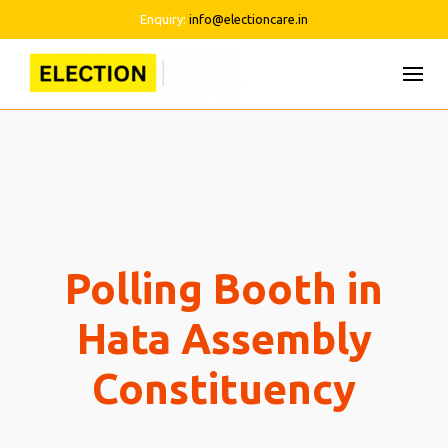
Enquiry:
info@electioncare.in
Skip
to
content
Polling Booth in
Hata Assembly
Constituency