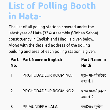
List of Polling Booth
in Hata-
The list of all polling stations covered under the
latest year of Hata (334) Assembly (Vidhan Sabha)
constituency in English and Hindi is given below.
Along with the detailed address of the polling
building and area of ​​each polling station is given.
Part
Part Name in English
Part Name in
No.
Hindi
1
P.P.GHODADEUR ROOM NO.1
प्रा० पा०घोड़देउर
कक्ष नं. 1
2
P.P.GHODADEUR ROOM NO.2
प्रा० पा०घोड़देउर
कक्ष नं. 2
3
P.P MUNDERA LALA
प्रा0पा० मुन्‍डेरा