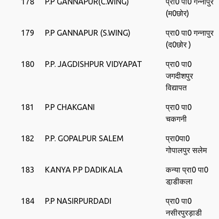
178
P.P GANNAPUR(C.WING)
प्रा0 पा0 गन्‍नापुर
(म0छोर)
179
P.P GANNAPUR (S.WING)
प्रा0 पा0 गन्‍नापुर
(द0छोर )
180
P.P. JAGDISHPUR VIDYAPAT
प्रा0 पा0
जगदीशपुर
विद्यापत
181
P.P CHAKGANI
प्रा0 पा0
चकगनी
182
P.P. GOPALPUR SALEM
प्रा0पा0
गोपालपुर सलेम
183
KANYA P.P DADIKALA
कन्‍या प्रा0 पा0
डा़डीकला
184
P.P NASIRPURDADI
प्रा0 पा0
नसीरपुरड़ाडी