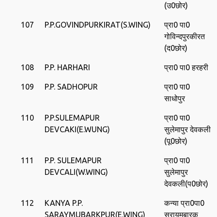
(उ0छोर)
107
P.P.GOVINDPURKIRAT(S.WING)
प्रा0 पा0
गोविन्‍दपुरकीरत
(द0छोर)
108
P.P. HARHARI
प्रा0 पा0 हरहरी
109
P.P. SADHOPUR
प्रा0 पा0
साधोपुर
110
P.P.SULEMAPUR
प्रा0 पा0
DEVCAKI(E.WUNG)
सुलेमापुर देवकली
(पू0छोर)
111
P.P. SULEMAPUR
प्रा0 पा0
DEVCALI(W.WING)
सुलेमापुर
देवकली(प0छोर)
112
KANYA P.P.
कन्‍या प्रा0पा0
SARAYMUBARKPUR(E.WING)
सरायमुबारक