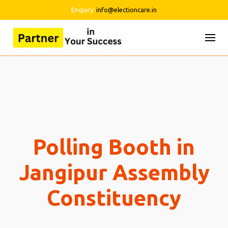
Enquiry:
info@electioncare.in
Skip
to
content
Polling Booth in
Jangipur Assembly
Constituency