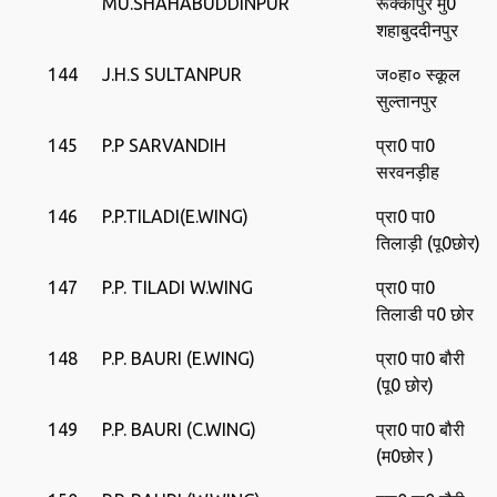
MU.SHAHABUDDINPUR
रूक्‍कापुर मु0
शहाबुददीनपुर
144
J.H.S SULTANPUR
ज०हा० स्‍कूल
सुल्‍तानपुर
145
P.P SARVANDIH
प्रा0 पा0
सरवनड़ीह
146
P.P.TILADI(E.WING)
प्रा0 पा0
तिलाड़ी (पू0छोर)
147
P.P. TILADI W.WING
प्रा0 पा0
तिलाडी प0 छोर
148
P.P. BAURI (E.WING)
प्रा0 पा0 बौरी
(पू0 छोर)
149
P.P. BAURI (C.WING)
प्रा0 पा0 बौरी
(म0छोर )