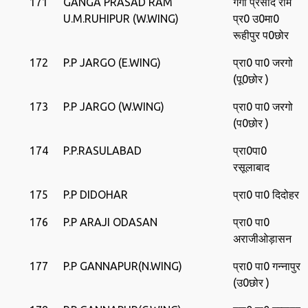
171
GANGA PRASAD RAM
गंगा प्रसाद राम
U.M.RUHIPUR (W.WING)
प्र0 उ0मा0
रूहीपुर प0छोर
172
P.P JARGO (E.WING)
प्रा0 पा0 जरगो
(पू0छोर )
173
P.P JARGO (W.WING)
प्रा0 पा0 जरगो
(प0छोर )
174
P.P.RASULABAD
प्रा0पा0
रसूलाबाद
175
P.P DIDOHAR
प्रा0 पा0 दिदोहर
176
P.P ARAJI ODASAN
प्रा0 पा0
अराजीओड़ासन
177
P.P GANNAPUR(N.WING)
प्रा0 पा0 गन्‍नापुर
(उ0छोर )