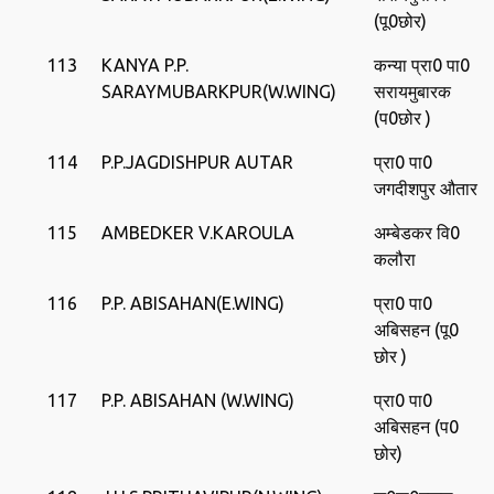
(पू0छोर)
113
KANYA P.P.
कन्‍या प्रा0 पा0
SARAYMUBARKPUR(W.WING)
सरायमुबारक
(प0छोर )
114
P.P.JAGDISHPUR AUTAR‍
प्रा0 पा0
जगदीशपुर औतार
115
AMBEDKER V.KAROULA
अम्‍बेडकर वि0
कलौरा
116
P.P. ABISAHAN(E.WING)
प्रा0 पा0
अबिसहन (पू0
छोर )
117
P.P. ABISAHAN (W.WING)
प्रा0 पा0
अबिसहन (प0
छोर)