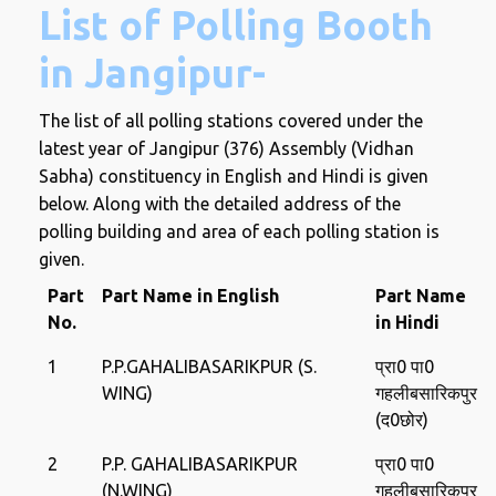
List of Polling Booth
in Jangipur-
The list of all polling stations covered under the
latest year of Jangipur (376) Assembly (Vidhan
Sabha) constituency in English and Hindi is given
below. Along with the detailed address of the
polling building and area of ​​each polling station is
given.
Part
Part Name in English
Part Name
No.
in Hindi
1
P.P.GAHALIBASARIKPUR (S.
प्रा0 पा0
WING)
गहलीबसारिकपुर
(द0छोर)
2
P.P. GAHALIBASARIKPUR
प्रा0 पा0
(N.WING)
गहलीबसारिकपुर