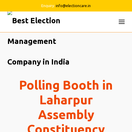
Enquiry:
info@electioncare.in
Skip
to
content
Polling Booth in
Laharpur
Assembly
Constituency