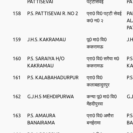
PATTISEVAI
पट्टीसेवई
PA
158
P.S. PATTISEVAI R. NO 2
प्रा0 वि0 पट्टी सेवई
PA
क0 न0 २
AL
PA
159
J.H.S. KAKRAMAU
पू0 मा0 वि0
J.
ककरामऊ
160
P.S. SARAIYA H/O
प्रा0 वि0 सरैया म0
P.
KAKRAMAU
ककरामऊ
K
161
P.S. KALABAHADURPUR
प्रा0 वि0
P.
कलाबहादुरपुर
162
G.J.H.S MEHDIPURWA
कन्‍या पू0 मा0 वि0
G.
मेंहदीपुरवा
163
P.S. AMAURA
प्रा0 वि0 अमौरा
P.
BANAIRAMA
बनईरामा
BA