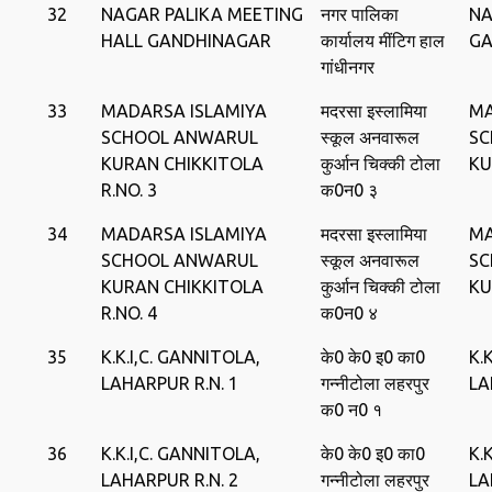
32
NAGAR PALIKA MEETING
नगर पालिका
NA
HALL GANDHINAGAR
कार्यालय मींटिग हाल
GA
गांधीनगर
33
MADARSA ISLAMIYA
मदरसा इस्‍लामिया
MA
SCHOOL ANWARUL
स्‍कूल अनवारूल
SC
KURAN CHIKKITOLA
कुर्आन ‍चिक्‍की टोला
KU
R.NO. 3
क0न0 ३
34
MADARSA ISLAMIYA
मदरसा इस्‍लामिया
MA
SCHOOL ANWARUL
स्‍कूल अनवारूल
SC
KURAN CHIKKITOLA
कुर्आन ‍चिक्‍की टोला
KU
R.NO. 4
क0न0 ४
35
K.K.I,C. GANNITOLA,
के0 के0 इ0 का0
K.
LAHARPUR R.N. 1
गन्‍नीटोला लहरपुर
LA
क0 न0 १
36
K.K.I,C. GANNITOLA,
के0 के0 इ0 का0
K.
LAHARPUR R.N. 2
गन्‍नीटोला लहरपुर
LA