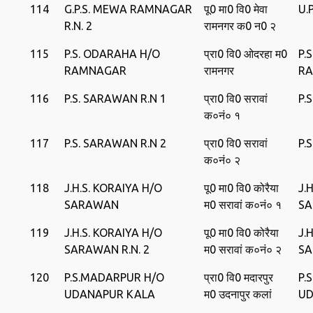
114
G.P.S. MEWA RAMNAGAR
पू0 मा0 वि0 मेवा
U.
R.N. 2
रामनगर क0 न0 २
115
P.S. ODARAHA H/O
प्रा0 वि0 ओदरहा म0
P.
RAMNAGAR
रामनगर
R
116
P.S. SARAWAN R.N 1
प्रा0 वि0 सरावां
P.
क०नं० १
117
P.S. SARAWAN R.N 2
प्रा0 वि0 सरावां
P.
क०नं० २
118
J.H.S. KORAIYA H/O
पू0 मा0 वि0 कोरैया
J.
SARAWAN
म0 सरावां क०नं० १
S
119
J.H.S. KORAIYA H/O
पू0 मा0 वि0 कोरैया
J.
SARAWAN R.N. 2
म0 सरावां क०नं० २
S
120
P.S.MADARPUR H/O
प्रा0 वि0 मदारपुर
P.
UDANAPUR KALA
म0 उदनापुर कलां
UD