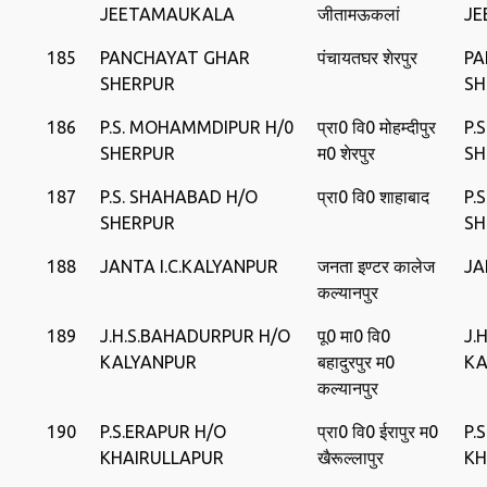
JEETAMAUKALA
जीतामऊकलां
JE
185
PANCHAYAT GHAR
पंचायतघर शेरपुर
PA
SHERPUR
SH
186
P.S. MOHAMMDIPUR H/0
प्रा0 वि0 मोहम्‍दीपुर
P.
SHERPUR
म0 शेरपुर
SH
187
P.S. SHAHABAD H/O
प्रा0 वि0 शाहाबाद
P.
SHERPUR
SH
188
JANTA I.C.KALYANPUR
जनता इण्‍टर कालेज
JA
कल्‍यानपुर
189
J.H.S.BAHADURPUR H/O
पू0 मा0 वि0
J.
KALYANPUR
बहादुरपुर म0
KA
कल्‍यानपुर
190
P.S.ERAPUR H/O
प्रा0 वि0 ईरापुर म0
P.
KHAIRULLAPUR
खैरूल्‍लापुर
KH