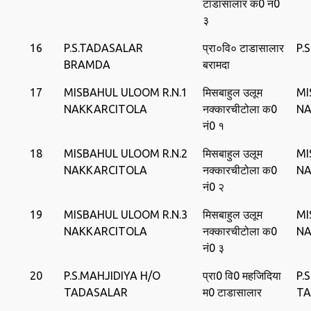
टाडासालार क0 न0
३
16
P.S.TADASALAR
प्रा०वि० टाडासालार
P.
BRAMDA
बरामदा
17
MISBAHUL ULOOM R.N.1
मिसबाहुल उलूम
MI
NAKKARCITOLA
नक्‍कारचीटोला क0
NA
नं0 १
18
MISBAHUL ULOOM R.N.2
मिसबाहुल उलूम
MI
NAKKARCITOLA
नक्‍कारचीटोला क0
NA
नं0 २
19
MISBAHUL ULOOM R.N.3
मिसबाहुल उलूम
MI
NAKKARCITOLA
नक्‍कारचीटोला क0
NA
नं0 ३
20
P.S.MAHJIDIYA H/O
प्रा0 वि0 महजिदिया
P.
TADASALAR
म0 टाडासालार
TA