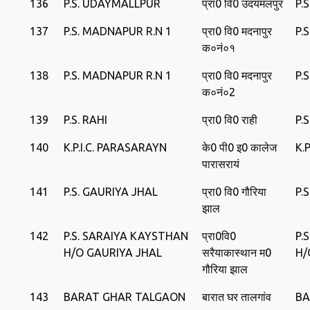
136
P.S. UDAYMALLPUR
प्रा0 वि0 उदयमलपुर
P.
137
P.S. MADNAPUR R.N 1
प्रा0 वि0 मदनापुर
P.
क०नं०१
138
P.S. MADNAPUR R.N 1
प्रा0 वि0 मदनापुर
P.
क०नं०2
139
P.S. RAHI
प्रा0 वि0 राही
P.S
140
K.P.I.C. PARASARAYN
के0 पी0 इ0 कालेज
K.
पारासरायं
141
P.S. GAURIYA JHAL
प्रा0 वि0 गौरिया
P.
झाल
142
P.S. SARAIYA KAYSTHAN
प्रा0वि0
P.
H/O GAURIYA JHAL
सरैयाकास्‍थान म0
H/
गौरिया झाल
143
BARAT GHAR TALGAON
बारात घर तालगांव
BA