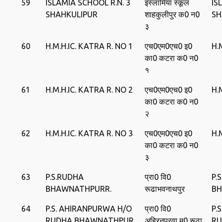
59
ISLAMIA SCHOOL R.N. 3
इस्‍लामिया स्‍कूल
IS
SHAHKULIPUR
शाहकुलीपुर क0 न0
SH
३
60
H.M.H.IC. KATRA R. NO 1
एच0एम0एच0 इ0
H.
का0 कटरा क0 न0
१
61
H.M.H.IC. KATRA R. NO 2
एच0एम0एच0 इ0
H.
का0 कटरा क0 न0
२
62
H.M.H.IC. KATRA R. NO 3
एच0एम0एच0 इ0
H.
का0 कटरा क0 न0
३
63
P.S.RUDHA
प्रा0 वि0
P.
BHAWNATHPURR.
रूढाभवनाथपुर
B
64
P.S. AHIRANPURWA H/O
प्रा0 वि0
P.
RUDHA BHAWNATHPUR
अहिरनपुरवा म0 रूढा
RU