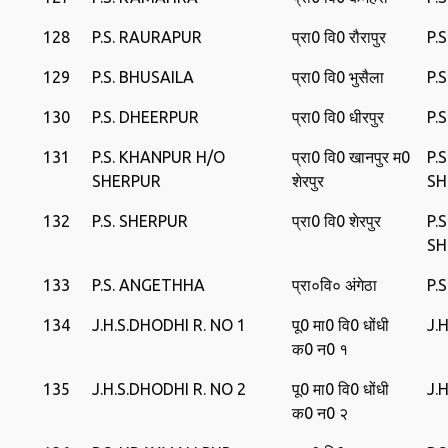
128
P.S. RAURAPUR
प्रा0 वि0 रौरापुर
P.
129
P.S. BHUSAILA
प्रा0 वि0 भुसैला
P.
130
P.S. DHEERPUR
प्रा0 वि0 धीरपुर
P.
131
P.S. KHANPUR H/O
प्रा0 वि0 खानपुर म0
P.
SHERPUR
शेरपुर
SH
132
P.S. SHERPUR
प्रा0 वि0 शेरपुर
P.
SH
133
P.S. ANGETHHA
प्रा०वि० अंगेठा
P.
134
J.H.S.DHODHI R. NO 1
पू0 मा0 वि0 धोंधी
J.
क0 न0 १
135
J.H.S.DHODHI R. NO 2
पू0 मा0 वि0 धोंधी
J.
क0 न0 २