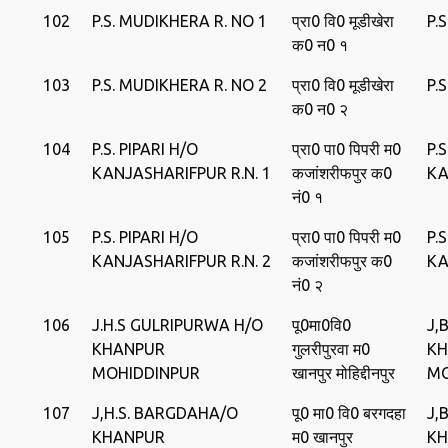
102
P.S. MUDIKHERA R. NO 1
प्रा0 वि0 मूडीखेरा
P.
क0 न0 १
103
P.S. MUDIKHERA R. NO 2
प्रा0 वि0 मूडीखेरा
P.
क0 न0 २
104
P.S. PIPARI H/O
प्रा0 पा0 पिपरी म0
P.
KANJASHARIFPUR R.N. 1
कजांशरीफपुर क0
KA
नं0 १
105
P.S. PIPARI H/O
प्रा0 पा0 पिपरी म0
P.
KANJASHARIFPUR R.N. 2
कजांशरीफपुर क0
KA
नं0 २
106
J.H.S GULRIPURWA H/O
पू0मा0वि0
J,
KHANPUR
गुलरीपुरवा म0
KH
MOHIDDINPUR
खानपुर मोहिद्दीनपुर
MO
107
J,H.S. BARGDAHA/O
पू0 मा0 वि0 बरगदहा
J,
KHANPUR
म0 खानपुर
KH