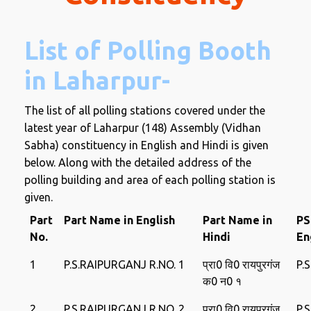
List of Polling Booth
in Laharpur-
The list of all polling stations covered under the
latest year of Laharpur (148) Assembly (Vidhan
Sabha) constituency in English and Hindi is given
below. Along with the detailed address of the
polling building and area of ​​each polling station is
given.
Part
Part Name in English
Part Name in
PS
No.
Hindi
En
1
P.S.RAIPURGANJ R.NO. 1
प्रा0 वि0 रायपुरगंज
P.
क0 न0 १
2
P.S.RAIPURGANJ R.NO. 2
प्रा0 वि0 रायपुरगंज
P.