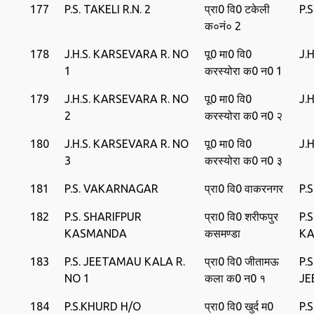
177
P.S. TAKELI R.N. 2
प्रा0 वि0 टकेली
P.
क०नं० 2
178
J.H.S. KARSEVARA R. NO
पू0 मा0 वि0
J.
1
करस्‍योरा क0 न0 1
179
J.H.S. KARSEVARA R. NO
पू0 मा0 वि0
J.
2
करस्‍योरा क0 न0 २
180
J.H.S. KARSEVARA R. NO
पू0 मा0 वि0
J.
3
करस्‍योरा क0 न0 ३
181
P.S. VAKARNAGAR
प्रा0 वि0 वाकरनगर
P.
182
P.S. SHARIFPUR
प्रा0 वि0 शरीफपुर
P.
KASMANDA
कसमण्‍डा
K
183
P.S. JEETAMAU KALA R.
प्रा0 वि0 जीतामऊ
P.
NO 1
कला क0 न0 १
JE
184
P.S.KHURD H/O
प्रा0 वि0 खुर्द म0
P.