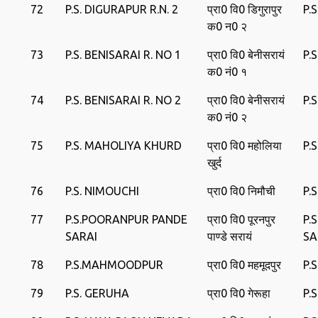
72
P.S. DIGURAPUR R.N. 2
प्रा0 वि0 डिगुरापुर
P.
क0 न0 २
73
P.S. BENISARAI R. NO 1
प्रा0 वि0 बेनीसरायं
P.
क0 नं0 १
74
P.S. BENISARAI R. NO 2
प्रा0 वि0 बेनीसरायं
P.
क0 नं0 २
75
P.S. MAHOLIYA KHURD
प्रा0 वि0 महोलिया
P.
खुर्द
76
P.S. NIMOUCHI
प्रा0 वि0 निमौची
P.
77
P.S.POORANPUR PANDE
प्रा0 वि0 पूरनपुर
P.
SARAI
पाण्‍डे सरायं
SA
78
P.S.MAHMOODPUR
प्रा0 वि0 महमूदपुर
P.
79
P.S. GERUHA
प्रा0 वि0 गेरूहा
P.