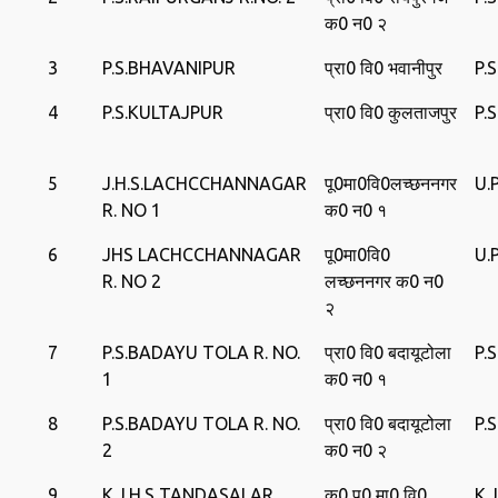
क0 न0 २
3
P.S.BHAVANIPUR
प्रा0 वि0 भवानीपुर
P.
4
P.S.KULTAJPUR
प्रा0 वि0 कुलताजपुर
P.
5
J.H.S.LACHCCHANNAGAR
पू0मा0वि0लच्‍छननगर
U.
R. NO 1
क0 न0 १
6
JHS LACHCCHANNAGAR
पू0मा0वि0
U.
R. NO 2
लच्‍छननगर क0 न0
२
7
P.S.BADAYU TOLA R. NO.
प्रा0 वि0 बदायूटोला
P.
1
क0 न0 १
8
P.S.BADAYU TOLA R. NO.
प्रा0 वि0 बदायूटोला
P.
2
क0 न0 २
9
K.J.H.S TANDASALAR
क0 पू0 मा0 वि0
K.