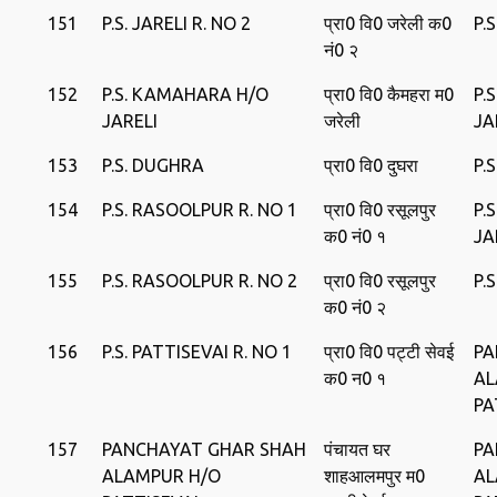
151
P.S. JARELI R. NO 2
प्रा0 वि0 जरेली क0
P.S
नं0 २
152
P.S. KAMAHARA H/O
प्रा0 वि0 कैमहरा म0
P.
JARELI
जरेली
JA
153
P.S. DUGHRA
प्रा0 वि0 दुघरा
P.
154
P.S. RASOOLPUR R. NO 1
प्रा0 वि0 रसूलपुर
P.
क0 नं0 १
JA
155
P.S. RASOOLPUR R. NO 2
प्रा0 वि0 रसूलपुर
P.
क0 नं0 २
156
P.S. PATTISEVAI R. NO 1
प्रा0 वि0 पट्टी सेवई
PA
क0 न0 १
AL
PA
157
PANCHAYAT GHAR SHAH
पंचायत घर
PA
ALAMPUR H/O
शाहआलमपुर म0
AL