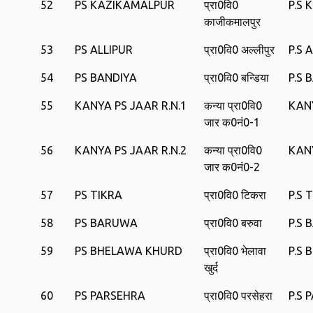
52
PS KAZIKAMALPUR
प्रा0वि0
P.S
काजीकमालपुर
53
PS ALLIPUR
प्रा0वि0 अल्‍लीपुर
P.S 
54
PS BANDIYA
प्रा0वि0 बन्डिया
P.S 
55
KANYA PS JAAR R.N.1
कन्‍या प्रा0वि0
KANY
जार क0नं0-1
56
KANYA PS JAAR R.N.2
कन्‍या प्रा0वि0
KANY
जार क0नं0-2
57
PS TIKRA
प्रा0वि0 टिकरा
P.S 
58
PS BARUWA
प्रा0वि0 बरुवा
P.S
59
PS BHELAWA KHURD
प्रा0वि0 भेलावा
P.S
खुर्द
60
PS PARSEHRA
प्रा0वि0 परसेहरा
P.S 