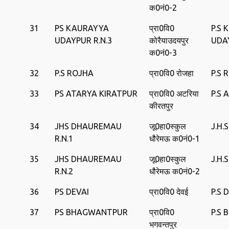
क0नं0-2
31
PS KAURAYYA
प्रा0वि0
P.S
UDAYPUR R.N.3
कोरैयाउदयपुर
UDA
क0नं0-3
32
P.S ROJHA
प्रा0वि0 रोजहा
P.S 
33
PS ATARYA KIRATPUR
प्रा0वि0 अटरिया
P.S 
कीरतपुर
34
JHS DHAUREMAU
जू0हा0स्‍कुल
J.H
R.N.1
धौरेमऊ क0नं0-1
35
JHS DHAUREMAU
जू0हा0स्‍कुल
J.H
R.N.2
धौरेमऊ क0नं0-2
36
PS DEVAI
प्रा0वि0 देवई
P.S 
37
PS BHAGWANTPUR
प्रा0वि0
P.S
भगवन्तपुर