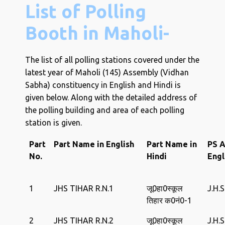
List of Polling
Booth in Maholi-
The list of all polling stations covered under the
latest year of Maholi (145) Assembly (Vidhan
Sabha) constituency in English and Hindi is
given below. Along with the detailed address of
the polling building and area of ​​each polling
station is given.
Part
Part Name in English
Part Name in
PS A
No.
Hindi
Engl
1
JHS TIHAR R.N.1
जू0हा0‍स्‍कूल
J.H.
तिहार क0नं0-1
2
JHS TIHAR R.N.2
जू0हा0‍स्‍कूल
J.H.