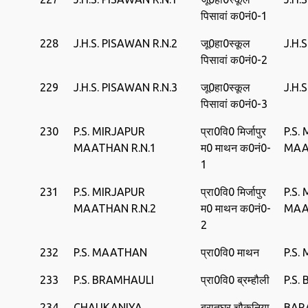
पिसावां क0नं0-1
228
J.H.S. PISAWAN R.N.2
जू0हा0स्‍कूल
J.H.
पिसावां क0नं0-2
229
J.H.S. PISAWAN R.N.3
जू0हा0स्‍कूल
J.H.
पिसावां क0नं0-3
230
P.S. MIRJAPUR
प्रा0वि0 मिर्जापुर
P.S.
MAATHAN R.N.1
म0 माथन क0नं0-
MAA
1
231
P.S. MIRJAPUR
प्रा0वि0 मिर्जापुर
P.S.
MAATHAN R.N.2
म0 माथन क0नं0-
MAA
2
232
P.S. MAATHAN
प्रा0वि0 माथन
P.S
233
P.S. BRAMHAULI
प्रा0वि0 ब्रम्हौली
P.S.
234
CHAUKANIYA
बरातघर चौकनिया
BAR