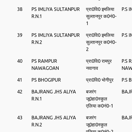
38
PS IMLIYA SULTANPUR
प्रा0वि0 इमलिया
P.S 
R.N.1
सुल्‍तानपुर क0नं0-
1
39
PS IMLIYA SULTANPUR
प्रा0वि0 इमलिया
P.S 
R.N.2
सुल्‍तानपुर क0नं0-
2
40
PS RAMPUR
प्रा0वि0 रामपुर
P.S
NAWAGOAN
नवागाव
NAW
41
PS BHOGIPUR
प्रा0वि0 भोगीपुर
P.S 
42
BAJRANG JHS ALIYA
बजरंग
BAJR
R.N.1
जू0हा0स्‍कुल
एलिया क0नं0-1
43
BAJRANG JHS ALIYA
बजरंग
BAJR
R.N.2
जू0हा0स्‍कुल
एलिया क0नं0-2