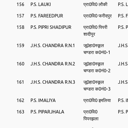
156
P.S. LAUKI
प्रा0वि0 लौकी
P.S.
157
P.S. FAREEDPUR
प्रा0वि0 फरीदपुर
P.S.
158
P.S. PIPRI SHADIPUR
प्रा0वि0 पिपरी
P.S.
शादीपुर
159
J.H.S. CHANDRA R.N.1
जू0हा0स्‍कूल
J.H.
चण्डरा क0नं0-1
160
J.H.S. CHANDRA R.N.2
जू0हा0स्‍कूल
J.H.
चण्डरा क0नं0-2
161
J.H.S. CHANDRA R.N.3
जू0हा0स्‍कूल
J.H.
चण्डरा क0नं0-3
162
P.S. IMALIYA
प्रा0वि0 इमलिया
P.S.
163
P.S. PIPARJHALA
प्रा0वि0
P.S.
पिपरझला