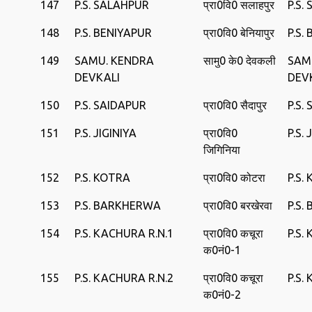
147
P.S. SALAHPUR
प्रा0वि0 सलाहपुर
P.S.
148
P.S. BENIYAPUR
प्रा0वि0 बेनियापुर
P.S.
149
SAMU. KENDRA
सामु0 के0 देवकली
SAM
DEVKALI
DEV
150
P.S. SAIDAPUR
प्रा0वि0 सैदापुर
P.S.
151
P.S. JIGINIYA
प्रा0वि0
P.S. 
जिगिनिया
152
P.S. KOTRA
प्रा0वि0 कोटरा
P.S.
153
P.S. BARKHERWA
प्रा0वि0 बरखेरवा
P.S
154
P.S. KACHURA R.N.1
प्रा0वि0 कचूरा
P.S.
क0नं0-1
155
P.S. KACHURA R.N.2
प्रा0वि0 कचूरा
P.S.
क0नं0-2