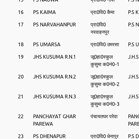
16
PS KAIMA
प्रा0वि0 कैमा
P.S 
17
PS NARVAHANPUR
प्रा0वि0
P.S
नरवाहनपुर
18
PS UMARSA
प्रा0वि0 उमरसा
P.S
19
JHS KUSUMA R.N.1
जू0हा0स्‍कुल
J.H.
कुसुमा क0नं0-1
20
JHS KUSUMA R.N.2
जू0हा0स्‍कुल
J.H.
कुसुमा क0नं0-2
21
JHS KUSUMA R.N.3
जू0हा0स्‍कुल
J.H.
कुसुमा क0नं0-3
22
PANCHAYAT GHAR
पंचायतघर परेवा
PAN
PAREWA
PAR
23
PS DHENAPUR
प्रा0वि0 धेनापुर
P.S