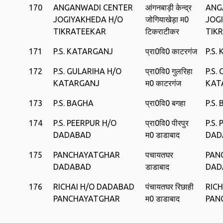
170
ANGANWADI CENTER
आंगनबाड़ी केन्‍द्र
ANG
JOGIYAKHEDA H/O
जोगियाखेड़ा म0
JOG
TIKRATEEKAR
टिकराटीकर
TIK
171
P.S. KATARGANJ
प्रा0वि0 काटरगंज
P.S.
172
P.S. GULARIHA H/O
प्रा0वि0 गुलरिहा
P.S.
KATARGANJ
म0 काटरगंज
KAT
173
P.S. BAGHA
प्रा0वि0 बगहा
P.S.
174
P.S. PEERPUR H/O
प्रा0वि0 पीरपुर
P.S.
DADABAD
म0 डाडाबाद
DAD
175
PANCHAYATGHAR
पचायतघर
PAN
DADABAD
डाडाबाद
DAD
176
RICHAI H/O DADABAD
पंचायतघर रिछाही
RIC
PANCHAYATGHAR
म0 डाडाबाद
PAN