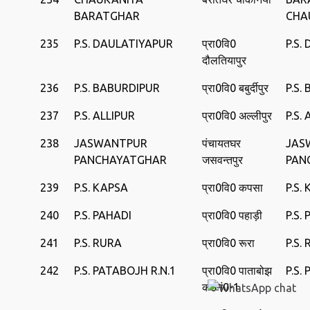
BARATGHAR
CHA
235
P.S. DAULATIYAPUR
प्रा0वि0
P.S.
दौलतियापुर
236
P.S. BABURDIPUR
प्रा0वि0 बबुर्दीपुर
P.S.
237
P.S. ALLIPUR
प्रा0वि0 अल्लीपुर
P.S.
238
JASWANTPUR
पंचायतघर
JAS
PANCHAYATGHAR
जसवन्तपुर
PAN
239
P.S. KAPSA
प्रा0वि0 कपसा
P.S.
240
P.S. PAHADI
प्रा0वि0 पहाड़ी
P.S.
241
P.S. RURA
प्रा0वि0 रूरा
P.S.
242
P.S. PATABOJH R.N.1
प्रा0वि0 पाताबोझ
P.S.
क0नं0-1