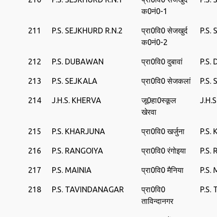
क0नं0-1
211
P.S. SEJKHURD R.N.2
प्रा0वि0 सेजखुर्द
P.S.
क0नं0-2
212
P.S. DUBAWAN
प्रा0वि0 दुबावां
P.S
213
P.S. SEJKALA
प्रा0वि0 सेजकलां
P.S.
214
J.H.S. KHERVA
जू0हा0स्‍कूल
J.H.
खेरवा
215
P.S. KHARJUNA
प्रा0वि0 खर्जुना
P.S.
216
P.S. RANGOIYA
प्रा0वि0 रंगोइया
P.S.
217
P.S. MAINIA
प्रा0वि0 मैनिया
P.S.
218
P.S. TAVINDANAGAR
प्रा0वि0
P.S
ताविन्दानगर