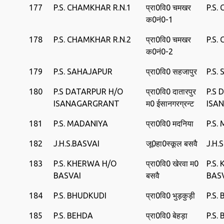
177
P.S. CHAMKHAR R.N.1
प्रा0वि0 चमखर
P.S
क0नं0-1
178
P.S. CHAMKHAR R.N.2
प्रा0वि0 चमखर
P.S
क0नं0-2
179
P.S. SAHAJAPUR
प्रा0वि0 सहजापुर
P.S.
180
P.S DATARPUR H/O
प्रा0वि0 दातारपुर
P.S 
ISANAGARGRANT
म0 ईसानगरग्रन्‍ट
ISA
181
P.S. MADANIYA
प्रा0वि0 मदनिया
P.S.
182
J.H.S.BASVAI
जू0हा0स्‍कूल बसवै
J.H.
183
P.S. KHERWA H/O
प्रा0वि0 खेरवा म0
P.S.
BASVAI
बसवै
BAS
184
P.S. BHUDKUDI
प्रा0वि0 भुड़कुड़ी
P.S.
185
P.S. BEHDA
प्रा0वि0 बेहड़ा
P.S.