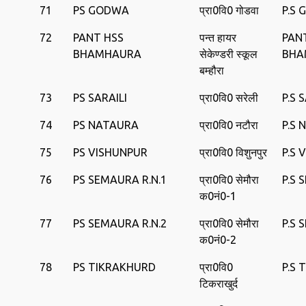
71
PS GODWA
प्रा0वि0 गोडवा
P.S
72
PANT HSS
पन्त हायर
PAN
BHAMHAURA
सेकेण्डरी स्कूल
BHA
बम्हौरा
73
PS SARAILI
प्रा0वि0 सरेली
P.S 
74
PS NATAURA
प्रा0वि0 नटौरा
P.S
75
PS VISHUNPUR
प्रा0वि0 विशुनपुर
P.S 
76
PS SEMAURA R.N.1
प्रा0वि0 सेमौरा
P.S
क0नं0-1
77
PS SEMAURA R.N.2
प्रा0वि0 सेमौरा
P.S
क0नं0-2
78
PS TIKRAKHURD
प्रा0वि0
P.S
टिकराखुर्द