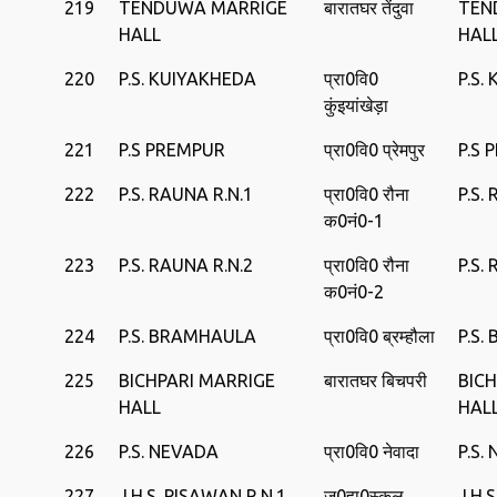
219
TENDUWA MARRIGE
बारातघर तेंदुवा
TEN
HALL
HAL
220
P.S. KUIYAKHEDA
प्रा0वि0
P.S.
कुंइयांखेड़ा
221
P.S PREMPUR
प्रा0वि0 प्रेमपुर
P.S 
222
P.S. RAUNA R.N.1
प्रा0वि0 रौना
P.S.
क0नं0-1
223
P.S. RAUNA R.N.2
प्रा0वि0 रौना
P.S.
क0नं0-2
224
P.S. BRAMHAULA
प्रा0वि0 ब्रम्हौला
P.S
225
BICHPARI MARRIGE
बारातघर बिचपरी
BIC
HALL
HAL
226
P.S. NEVADA
प्रा0वि0 नेवादा
P.S.
227
J.H.S. PISAWAN R.N.1
जू0हा0स्‍कूल
J.H.