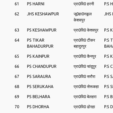
61
PS HARNI
प्रा0वि0 हरनी
P.S 
62
JHS KESHAWPUR
जू0हा0स्‍कूल
JHS
केशवपुर
63
PS KESHAWPUR
प्रा0वि0 केशवपुर
P.S
64
PS TIKAR
प्रा0वि0 टीकर
P.S 
BAHADURPUR
बहादुरपुर
BAH
65
PS KAINPUR
प्रा0वि0 कैनपुर
P.S 
66
PS CHANDUPUR
प्रा0वि0 चांदूपुर
P.S
67
PS SARAURA
प्रा0वि0 सरौरा
P.S
68
PS SERUKAHA
प्रा0वि0 सेरूकहा
P.S
69
PS BELHARA
प्रा0वि0 बेलहरा
P.S 
70
PS DHORHA
प्रा0वि0 ढोरहा
P.S