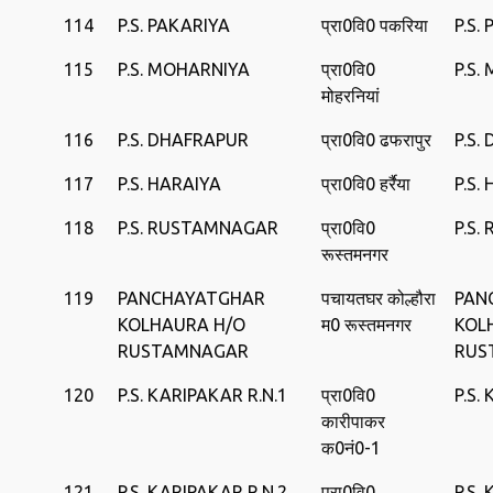
114
P.S. PAKARIYA
प्रा0वि0 पकरिया
P.S.
115
P.S. MOHARNIYA
प्रा0वि0
P.S.
मोहरनियां
116
P.S. DHAFRAPUR
प्रा0वि0 ढफरापुर
P.S.
117
P.S. HARAIYA
प्रा0वि0 हर्रैया
P.S.
118
P.S. RUSTAMNAGAR
प्रा0वि0
P.S
रूस्तमनगर
119
PANCHAYATGHAR
पचायतघर कोल्हौरा
PAN
KOLHAURA H/O
म0 रूस्‍तमनगर
KOL
RUSTAMNAGAR
RUS
120
P.S. KARIPAKAR R.N.1
प्रा0वि0
P.S.
कारीपाकर
क0नं0-1
121
P.S. KARIPAKAR R.N.2
प्रा0वि0
P.S.