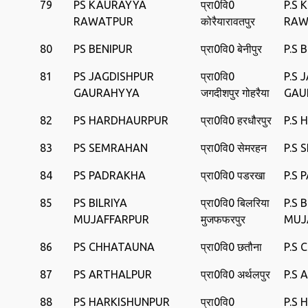
79
PS KAURAYYA
प्रा0वि0
P.S
RAWATPUR
कोरैयारावतपुर
RAW
80
PS BENIPUR
प्रा0वि0 बेनीपुर
P.S 
81
PS JAGDISHPUR
प्रा0वि0
P.S 
GAURAHYYA
जगदीशपुर गोहरैया
GAU
82
PS HARDHAURPUR
प्रा0वि0 हरधौरपुर
P.S
83
PS SEMRAHAN
प्रा0वि0 सेमरहन
P.S
84
PS PADRAKHA
प्रा0वि0 पडरखा
P.S
85
PS BILRIYA
प्रा0वि0 बिलरिया
P.S 
MUJAFFARPUR
मुजफफरपुर
MUJ
86
PS CHHATAUNA
प्रा0वि0 छतौना
P.S
87
PS ARTHALPUR
प्रा0वि0 अर्थलपुर
P.S
88
PS HARKISHUNPUR
प्रा0वि0
P.S