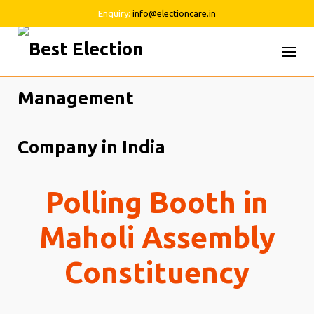
Enquiry:
info@electioncare.in
Skip
to
content
Polling Booth in
Maholi Assembly
Constituency