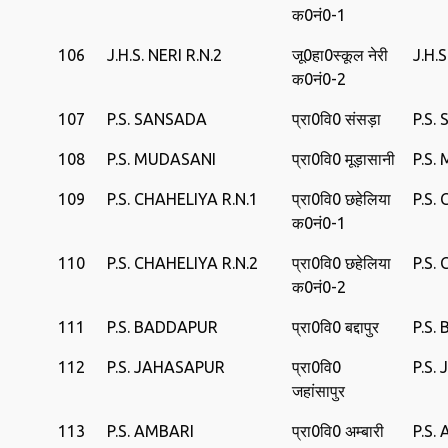
क0नं0-1
106
J.H.S. NERI R.N.2
जू0हा0स्कूल नेरी
J.H.S
क0नं0-2
107
P.S. SANSADA
प्रा0वि0 संसड़ा
P.S.
108
P.S. MUDASANI
प्रा0वि0 मूड़ासानी
P.S.
109
P.S. CHAHELIYA R.N.1
प्रा0वि0 छहेलिया
P.S.
क0नं0-1
110
P.S. CHAHELIYA R.N.2
प्रा0वि0 छहेलिया
P.S.
क0नं0-2
111
P.S. BADDAPUR
प्रा0वि0 बद्दापुर
P.S.
112
P.S. JAHASAPUR
प्रा0वि0
P.S.
जहांसापुर
113
P.S. AMBARI
प्रा0वि0 अम्बारी
P.S.