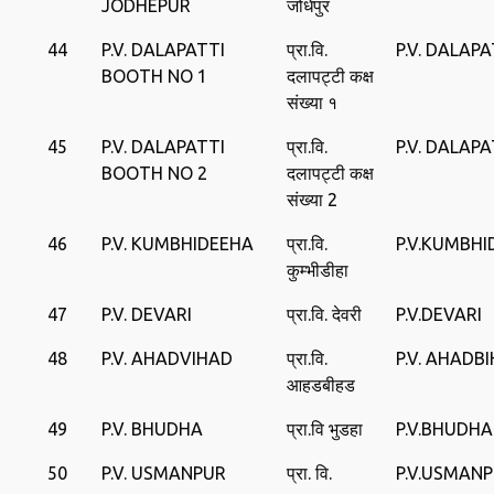
JODHEPUR
जोधेपुर
44
P.V. DALAPATTI
प्रा.वि.
P.V. DALAPA
BOOTH NO 1
दलापट्टी कक्ष
संख्या १
45
P.V. DALAPATTI
प्रा.वि.
P.V. DALAPA
BOOTH NO 2
दलापट्टी कक्ष
संख्या 2
46
P.V. KUMBHIDEEHA
प्रा.वि.
P.V.KUMBHI
कुम्भीडीहा
47
P.V. DEVARI
प्रा.वि. देवरी
P.V.DEVARI
48
P.V. AHADVIHAD
प्रा.वि.
P.V. AHADB
आहडबीहड
49
P.V. BHUDHA
प्रा.वि भुडहा
P.V.BHUDHA
50
P.V. USMANPUR
प्रा. वि.
P.V.USMAN