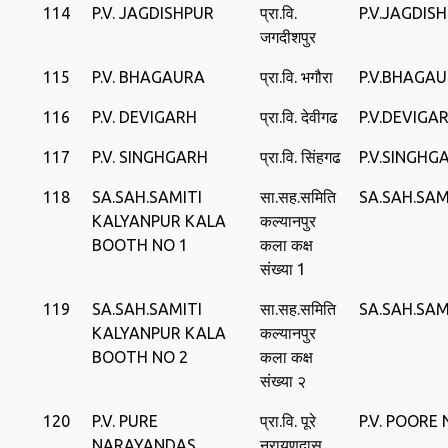
114
P.V. JAGDISHPUR
प्रा.वि.
P.V.JAGDIS
जगदीशपुर
115
P.V. BHAGAURA
प्रा.वि. भगौरा
P.V.BHAGA
116
P.V. DEVIGARH
प्रा.वि. देवीगढ
P.V.DEVIGA
117
P.V. SINGHGARH
प्रा.वि. सिंहगढ
P.V.SINGHG
118
SA.SAH.SAMITI
सा.सह.समिति
SA.SAH.SAM
KALYANPUR KALA
कल्यानपुर
BOOTH NO 1
कला कक्ष
संख्या 1
119
SA.SAH.SAMITI
सा.सह.समिति
SA.SAH.SAM
KALYANPUR KALA
कल्यानपुर
BOOTH NO 2
कला कक्ष
संख्या २
120
P.V. PURE
प्रा.वि. पूरे
P.V. POOR
NARAYANDAS
नरायणदास