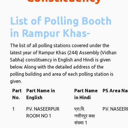
List of Polling Booth
in Rampur Khas-
The list of all polling stations covered under the
latest year of Rampur Khas (244) Assembly (Vidhan
Sabha) constituency in English and Hindi is given
below. Along with the detailed address of the
polling building and area of ​​each polling station is
given.
Part
Part Name in
Part Name
PS Area Na
No.
English
in Hindi
1
P.V. NASEERPUR
प्रा.वि.
P.V. NASEE
ROOM NO 1
नसीरपुर कक्ष
संख्या 1