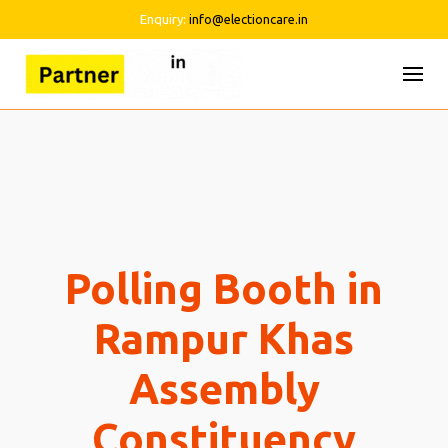
Enquiry:
info@electioncare.in
Skip
to
content
Polling Booth in
Rampur Khas
Assembly
Constituency