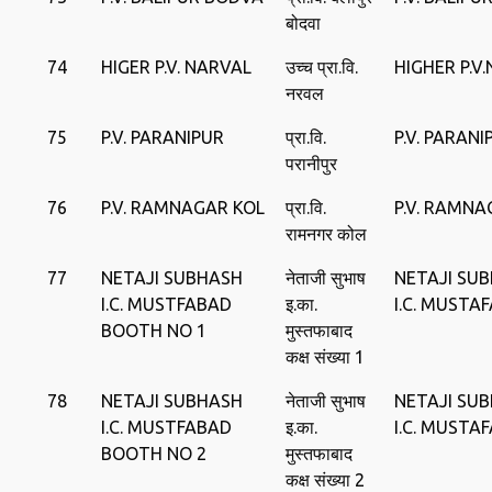
बोदवा
74
HIGER P.V. NARVAL
उच्च प्रा.वि.
HIGHER P.V
नरवल
75
P.V. PARANIPUR
प्रा.वि.
P.V. PARANI
परानीपुर
76
P.V. RAMNAGAR KOL
प्रा.वि.
P.V. RAMNA
रामनगर कोल
77
NETAJI SUBHASH
नेताजी सुभाष
NETAJI SU
I.C. MUSTFABAD
इ.का.
I.C. MUSTA
BOOTH NO 1
मुस्तफाबाद
कक्ष संख्या 1
78
NETAJI SUBHASH
नेताजी सुभाष
NETAJI SU
I.C. MUSTFABAD
इ.का.
I.C. MUSTA
BOOTH NO 2
मुस्तफाबाद
कक्ष संख्या 2