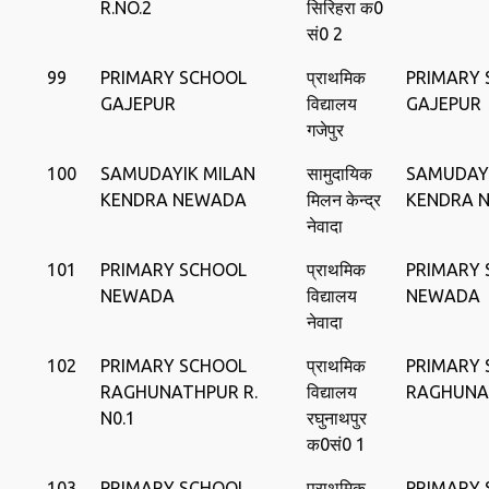
R.NO.2
सिरिहरा क0
सं0 2
99
PRIMARY SCHOOL
प्राथमिक
PRIMARY
GAJEPUR
विद्यालय
GAJEPUR
गजेपुर
100
SAMUDAYIK MILAN
सामुदायिक
SAMUDAYI
KENDRA NEWADA
मिलन केन्‍द्र
KENDRA 
नेवादा
101
PRIMARY SCHOOL
प्राथमिक
PRIMARY
NEWADA
विद्यालय
NEWADA
नेवादा
102
PRIMARY SCHOOL
प्राथमिक
PRIMARY
RAGHUNATHPUR R.
विद्यालय
RAGHUNA
N0.1
रघुनाथपुर
क0सं0 1
103
PRIMARY SCHOOL
प्राथमिक
PRIMARY