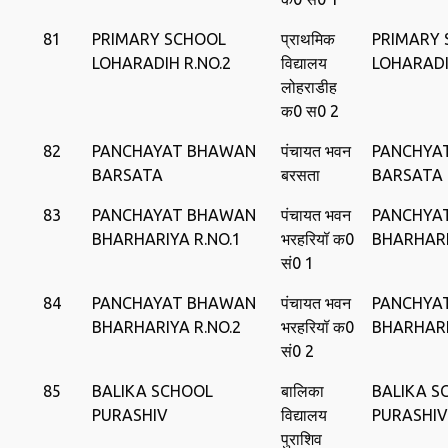
81
PRIMARY SCHOOL
प्राथमिक
PRIMARY
LOHARADIH R.NO.2
विद्यालय
LOHARAD
लोहराडीह
क0 स0 2
82
PANCHAYAT BHAWAN
पंचायत भवन
PANCHYA
BARSATA
बरसता
BARSATA
83
PANCHAYAT BHAWAN
पंचायत भवन
PANCHYA
BHARHARIYA R.NO.1
भरहरियॉ क0
BHARHAR
सं0 1
84
PANCHAYAT BHAWAN
पंचायत भवन
PANCHYA
BHARHARIYA R.NO.2
भरहरियॉ क0
BHARHAR
सं0 2
85
BALIKA SCHOOL
बालिका
BALIKA S
PURASHIV
विद्यालय
PURASHIV
पुराशिव