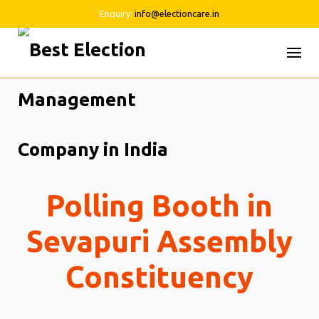
Enquiry:
info@electioncare.in
Skip
to
content
Polling Booth in
Sevapuri Assembly
Constituency