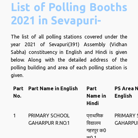
List of Polling Booths
2021 in Sevapuri-
The list of all polling stations covered under the
year 2021 of Sevapuri(391) Assembly (Vidhan
Sabha) constituency in English and Hindi is given
below. Along with the detailed address of the
polling building and area of ​​each polling station is
given.
Part
Part Name in English
Part
PS Area 
No.
Name in
English
Hindi
1
PRIMARY SCHOOL
प्राथमिक
PRIMARY
GAHARPUR R.NO.1
विद्यालय
GAHARPU
गहरपुर क0
स0 1