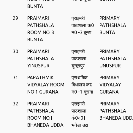
BUNTA
29
PRAIMARI
प्राइमरी
PRIMARY
PATHSHALA
पाठशाला क0
PATHSHALA
ROOM NO. 3
न0 -3 बून्‍टा
BUNTA
BUNTA
30
PRAIMARI
प्राइमरी
PRIMARY
PATHSHALA
पाठशाला
PATHSHALA
YINUSPUR
युनूसपुर
UNUSPUR
31
PARATHMIK
प्राथमिक
PRIMARY
VIDYALAY ROOM
विधालय क0
VIDYALAY
NO 1 GURANA
न0 -1 गुराना
GURANA
32
PRAIMARI
प्राइमरी
PRIMARY
PATHSHALA
पाठशाला
PATHSHALA
ROOM NO.1
कं0नं01
BHANEDA UDD
BHANEDA UDDA
भनेडा उद्दा