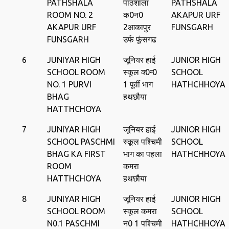
PATHSHALA
पाठशाला
PATHSHALA
ROOM NO. 2
क0न0
AKAPUR URF
AKAPUR URF
2आकापुर
FUNSGARH
FUNSGARH
उर्फ फूंसगढ
6
JUNIYAR HIGH
जूनियर हाई
JUNIOR HIGH
SCHOOL ROOM
स्कूल क्‍0न्‍0
SCHOOL
NO. 1 PURVI
1 पूर्वी भाग
HATHCHHOYA
BHAG
हथछौया
HATTHCHOYA
7
JUNIYAR HIGH
जूनियर हाई
JUNIOR HIGH
SCHOOL PASCHMI
स्कूल पश्चिमी
SCHOOL
BHAG KA FIRST
भाग का पहला
HATHCHHOYA
ROOM
कमरा
HATTHCHOYA
हथछौया
8
JUNIYAR HIGH
जूनियर हाई
JUNIOR HIGH
SCHOOL ROOM
स्कूल कमरा
SCHOOL
N0.1 PASCHMI
न0 1 पश्चिमी
HATHCHHOYA