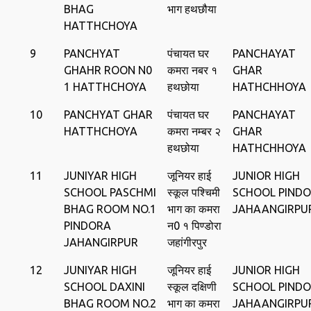
BHAG
भाग हथछौया
HATTHCHOYA
9
PANCHYAT
पंचायत घर
PANCHAYAT
GHAHR ROON N0
कमरा नबर १
GHAR
1 HATTHCHOYA
हथछोया
HATHCHHOYA
10
PANCHYAT GHAR
पंचायत घर
PANCHAYAT
HATTHCHOYA
कमरा नम्बर २
GHAR
हथछोया
HATHCHHOYA
11
JUNIYAR HIGH
जूनियर हाई
JUNIOR HIGH
SCHOOL PASCHMI
स्कूल पश्चिमी
SCHOOL PIND
BHAG ROOM NO.1
भाग का कमरा
JAHAANGIRPU
PINDORA
न0 १ पिण्‍डोरा
JAHANGIRPUR
जहांगीरपुर
12
JUNIYAR HIGH
जूनियर हाई
JUNIOR HIGH
SCHOOL DAXINI
स्कूल दक्षिणी
SCHOOL PIND
BHAG ROOM NO.2
भाग का कमरा
JAHAANGIRPU