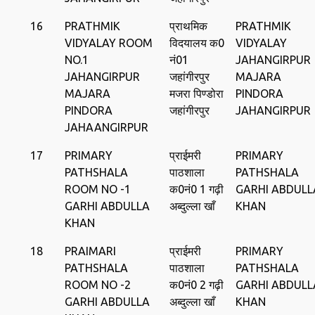
16
PRATHMIK
प्राथमिक
PRATHMIK
VIDYALAY ROOM
विदयालय क0
VIDYALAY
NO.1
नं01
JAHANGIRPUR
JAHANGIRPUR
जहांगीरपुर
MAJARA
MAJARA
मजरा पिण्‍डोरा
PINDORA
PINDORA
जहांगीरपुर
JAHANGIRPUR
JAHAANGIRPUR
17
PRIMARY
प्राईमरी
PRIMARY
PATHSHALA
पाठशाला
PATHSHALA
ROOM NO -1
क0नं0 1 गढ़ी
GARHI ABDULL
GARHI ABDULLA
अब्दुल्ला खाँ
KHAN
KHAN
18
PRAIMARI
प्राईमरी
PRIMARY
PATHSHALA
पाठशाला
PATHSHALA
ROOM NO -2
क0नं0 2 गढ़ी
GARHI ABDULL
GARHI ABDULLA
अब्दुल्ला खाँ
KHAN