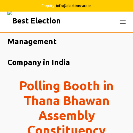
Enquiry:
info@electioncare.in
Skip
to
content
Polling Booth in
Thana Bhawan
Assembly
Constituency