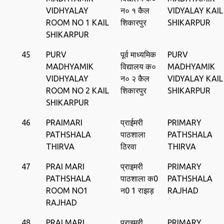
VIDHYALAY
न० १ कैल
VIDYALAY KAIL
ROOM NO 1 KAIL
शिकारपुर
SHIKARPUR
SHIKARPUR
45
PURV
पूर्व माध्यमिक
PURV
MADHYAMIK
विद्यालय क०
MADHYAMIK
VIDHYALAY
न० २ कैल
VIDYALAY KAIL
ROOM NO 2 KAIL
शिकारपुर
SHIKARPUR
SHIKARPUR
46
PRAIMARI
प्राईमरी
PRIMARY
PATHSHALA
पाठशाला
PATHSHALA
THIRVA
ठिरवा
THIRVA
47
PRAI MARI
प्राइमरी
PRIMARY
PATHSHALA
पाठशाला क0
PATHSHALA
ROOM NO1
न0 1 राझड़
RAJHAD
RAJHAD
48
PRAI MARI
प्राइमरी
PRIMARY