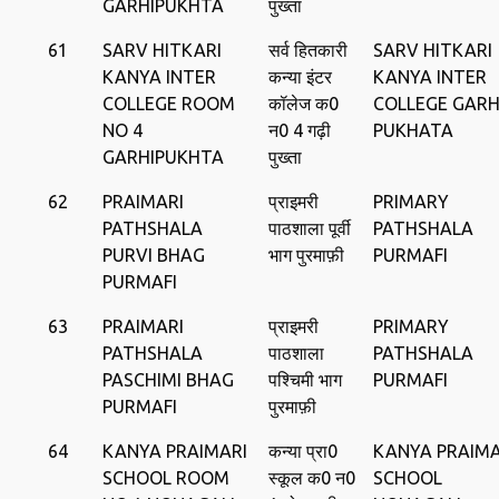
GARHIPUKHTA
पुख्ता
61
SARV HITKARI
सर्व हितकारी
SARV HITKARI
KANYA INTER
कन्या इंटर
KANYA INTER
COLLEGE ROOM
कॉलेज क0
COLLEGE GARH
NO 4
न0 4 गढ़ी
PUKHATA
GARHIPUKHTA
पुख्ता
62
PRAIMARI
प्राइमरी
PRIMARY
PATHSHALA
पाठशाला पूर्वी
PATHSHALA
PURVI BHAG
भाग पुरमाफ़ी
PURMAFI
PURMAFI
63
PRAIMARI
प्राइमरी
PRIMARY
PATHSHALA
पाठशाला
PATHSHALA
PASCHIMI BHAG
पश्चिमी भाग
PURMAFI
PURMAFI
पुरमाफ़ी
64
KANYA PRAIMARI
कन्या प्रा0
KANYA PRAIMA
SCHOOL ROOM
स्‍कूल क0 न0
SCHOOL