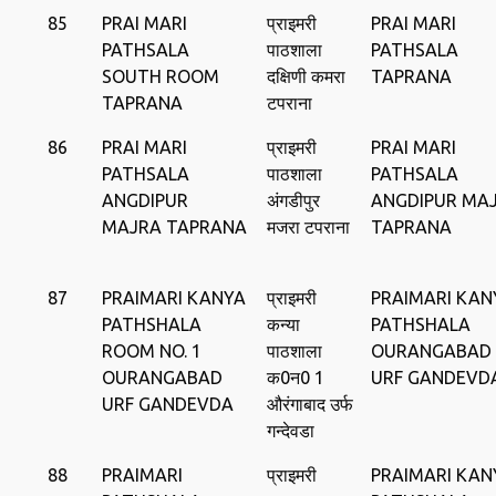
85
PRAI MARI
प्राइमरी
PRAI MARI
PATHSALA
पाठशाला
PATHSALA
SOUTH ROOM
दक्षिणी कमरा
TAPRANA
TAPRANA
टपराना
86
PRAI MARI
प्राइमरी
PRAI MARI
PATHSALA
पाठशाला
PATHSALA
ANGDIPUR
अंगडीपुर
ANGDIPUR MA
MAJRA TAPRANA
मजरा टपराना
TAPRANA
87
PRAIMARI KANYA
प्राइमरी
PRAIMARI KAN
PATHSHALA
कन्या
PATHSHALA
ROOM NO. 1
पाठशाला
OURANGABAD
OURANGABAD
क0न0 1
URF GANDEVD
URF GANDEVDA
औरंगाबाद उर्फ
गन्‍देवडा
88
PRAIMARI
प्राइमरी
PRAIMARI KAN